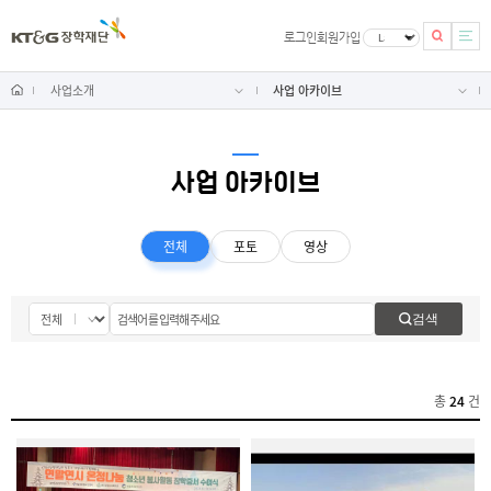
로그인
회원가입
사업소개
사업 아카이브
사업 아카이브
전체
포토
영상
검색
검
색
창
총
24
건