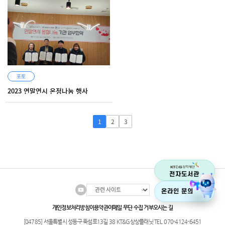
포토
2023 연말연시 온정나눔 행사
1
2
3
개인정보처리방침
이용약관
이메일 무단 수집 거부
오시는 길
[04785] 서울특별시 성동구 뚝섬로13길 38 KT&G상상플래닛 TEL. 070-4124-6451