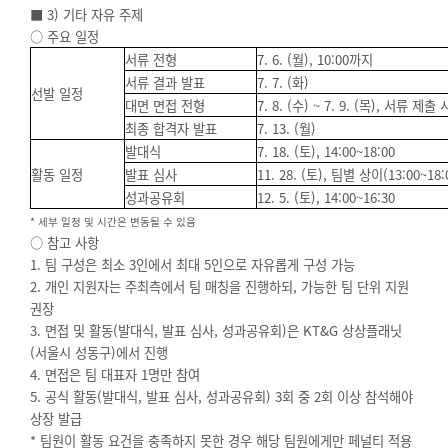
■ 3) 기타 자유 주제
○ 주요 일정
서류 전형
7. 6. (
월), 10:00까지
서류 결과 발표
7. 7. (
화)
선발 일정
대면 면접 전형
7. 8. (
수) ~ 7. 9. (목), 서류 제
최종 합격자 발표
7. 13. (
월)
발대식
7. 18. (
토), 14:00~18:00
활동 일정
발표 심사
11. 28. (
토), 팀별 상이(13:00~18:
성과공유회
12. 5. (
토), 14:00~16:30
*
세부 일정 및 시간은 변동될 수 있음
○ 참고 사항
1.
팀 구성은 최소 3인에서 최대 5인으로 자유롭게 구성 가능
2.
개인 지원자는 주최측에서 팀 매칭을 진행하되, 가능한 팀 단위 지원
권장
3.
면접 및 활동(발대식, 발표 심사, 성과공유회)은 KT&G 상상플래닛
(서울시 성동구)에서 진행
4.
면접은 팀 대표자 1명만 참여
5.
공식 활동(발대식, 발표 심사, 성과공유회) 3회 중 2회 이상 참석해야
상장 발급
*
팀원이 활동 요건을 충족하지 못한 경우 해당 팀원에게만 페널티 적용