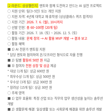
[2
라운드: 상상챌린지]
멘토와 함께 도전하고 만드는 AI 실전 프로젝트
○ 지원 단위: 팀(3~5인) 또는 개인 지원
○ 지원 자격: 4년제 대학교 재
∙
휴학생 (상상클래스 퀴즈 합격자)
○ 지원 기간:
2026. 7. 6. (
월), 10시까지
○ 선발 인원:
총 60~100명 (20개 팀)
○ 활동 기간: 2026. 7. 18. (토) ~ 2026. 12. 5. (토)
○ 활동 내용:
문제 정의 → AI 활용 MVP 개발 → 결과 보고
○ 활동 혜택
■ 1) AI 전문가 멘토링 지원
*
담당 멘토와 협의하여 온/오프라인 형식으로 자율 진행
■ 2) 팀별
활동비 50만 원
지급
■ 3) 참여자
전원 상장 및 상금
제공
*
대상 (1개 팀): 상금 600만 원
*
최우수상 (1개 팀): 상금 500만 원
*
우수상 (3개 팀): 상금 300만 원
*
장려상 (15개 팀): 상금 30만 원
○ 주제 영역
■ 1) 업무 효율화: 특정 산업 또는 직무의 업무 생산성을 높이는 솔루션
개발
■ 2) 생활문제 해결: 일상생활 또는 사회문제 해결을 위한 솔루션 개발