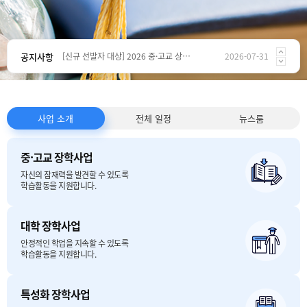
KT&G장학재단 전자도서관 이용 방법
2025-07-21
[중등/고교-공개모집] 멘토(선생님) 변경 신청 방법 (멘티 매칭)
2025-03-04
공지사항
[신규 선발자 대상] 2026 중·고교 상상장학사업 기관추천 장학생 안내
2026-07-31
2026년도 상상장학생 공개모집 변경사항 안내 [중등/고등/대학]
2026-07-30
개인정보처리방침 개정 공지 (260611~)
2026-06-10
사업 소개
전체 일정
뉴스룸
KT&G장학재단 전자도서관 이용 방법
2025-07-21
중·고교 장학사업
자신의 잠재력을 발견할 수 있도록
학습활동을 지원합니다.
대학 장학사업
안정적인 학업을 지속할 수 있도록
학습활동을 지원합니다.
특성화 장학사업